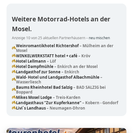
Weitere Motorrad-Hotels an der
Mosel.
Anzeige 10 von 25 aktuellen Partnerhäusern –
neu mischen
Weinromantikhotel Richtershof
– Mülheim an der
Mosel
WINKELWERKSTATT hotel + café
– Kröv
Hotel Lellmann
– Löf
Hotel Dampfmühle
– Enkirch an der Mosel
Landgasthof zur Sonne
– Enkirch
Wald- Hotel und Landgasthof Albachmühle
–
Wasserliesch
Baums Rheinhotel Bad Salzig
– BAD SALZIG bei
Boppard
Mikes Mosel Lodge
– Treis-Karden
Landgasthaus “Zur Kupferkanne”
– Kobern - Gondorf
Livi´s Landhaus
– Neumagen-Dhron