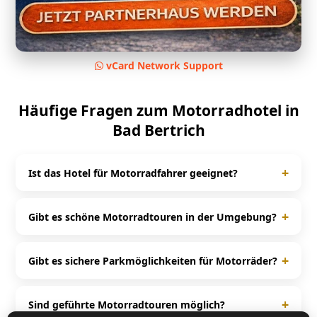
vCard Network Support
Häufige Fragen zum Motorradhotel in
Bad Bertrich
+
Ist das Hotel für Motorradfahrer geeignet?
Ja, das Parkhotel Bad Bertrich ist speziell auf
Motorradfahrer ausgerichtet und bietet passende
+
Gibt es schöne Motorradtouren in der Umgebung?
Services für Biker.
Rund um Bad Bertrich und Mosel gibt es zahlreiche
kurvenreiche Strecken und beliebte Motorradtouren.
+
Gibt es sichere Parkmöglichkeiten für Motorräder?
Ja, viele Motorradhotels bieten Garagen, überdachte
Stellplätze oder spezielle Motorradparkplätze für
+
Sind geführte Motorradtouren möglich?