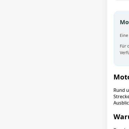
Mot
Eine
Für 
Verf
Moto
Rund u
Streck
Ausbli
Waru