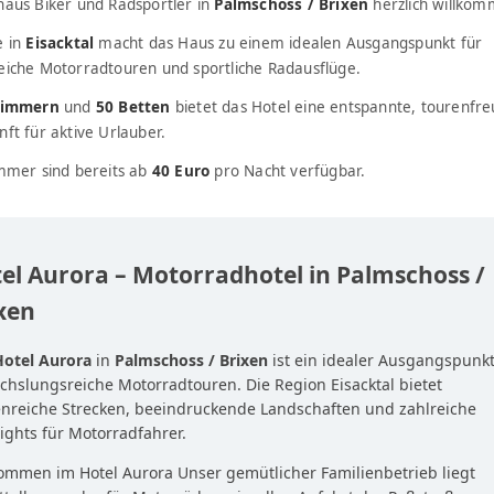
haus Biker und Radsportler in
Palmschoss / Brixen
herzlich willkom
e in
Eisacktal
macht das Haus zu einem idealen Ausgangspunkt für
eiche Motorradtouren und sportliche Radausflüge.
Zimmern
und
50 Betten
bietet das Hotel eine entspannte, tourenfre
ft für aktive Urlauber.
immer sind bereits ab
40 Euro
pro Nacht verfügbar.
el Aurora – Motorradhotel in Palmschoss /
xen
Hotel Aurora
in
Palmschoss / Brixen
ist ein idealer Ausgangspunkt
hslungsreiche Motorradtouren. Die Region Eisacktal bietet
nreiche Strecken, beeindruckende Landschaften und zahlreiche
ights für Motorradfahrer.
ommen im Hotel Aurora Unser gemütlicher Familienbetrieb liegt