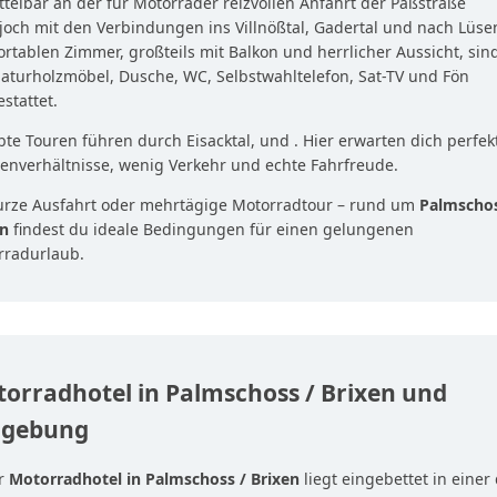
telbar an der für Motorräder reizvollen Anfahrt der Paßstraße
och mit den Verbindungen ins Villnößtal, Gadertal und nach Lüsen
rtablen Zimmer, großteils mit Balkon und herrlicher Aussicht, sind
aturholzmöbel, Dusche, WC, Selbstwahltelefon, Sat-TV und Fön
stattet.
bte Touren führen durch Eisacktal, und . Hier erwarten dich perfek
enverhältnisse, wenig Verkehr und echte Fahrfreude.
urze Ausfahrt oder mehrtägige Motorradtour – rund um
Palmschos
en
findest du ideale Bedingungen für einen gelungenen
rradurlaub.
orradhotel in Palmschoss / Brixen und
gebung
r
Motorradhotel in Palmschoss / Brixen
liegt eingebettet in einer