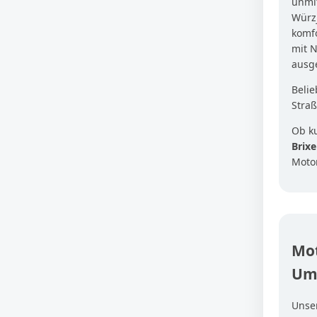
unmit
Würzj
komfo
mit N
ausge
Belie
Straß
Ob k
Brix
Moto
Mot
Um
Unse