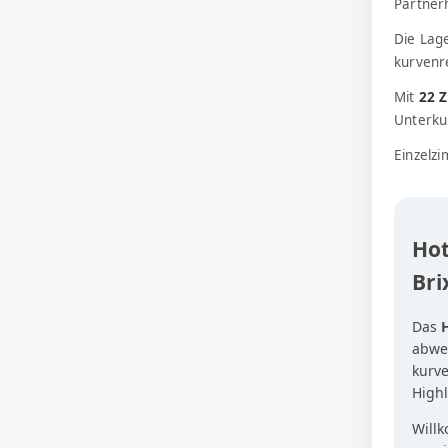
Partner
Die Lag
kurvenr
Mit
22 
Unterkun
Einzelz
Hot
Bri
Das
abwec
kurve
Highl
Willk