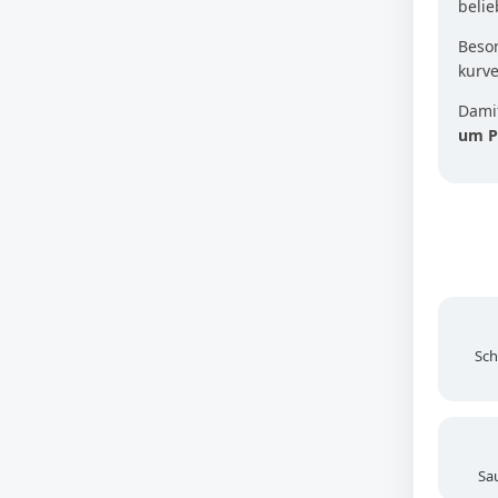
beli
Beson
kurv
Damit
um P
Sch
Sa