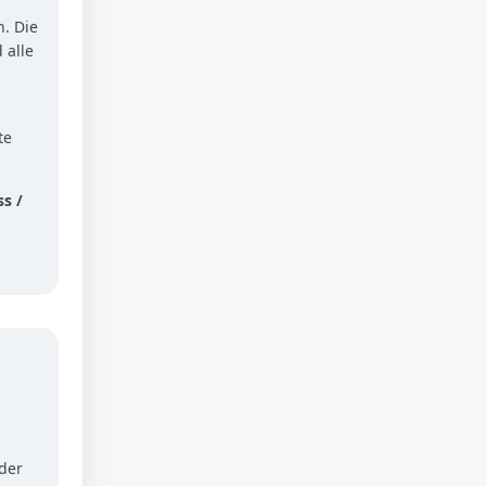
. Die
 alle
te
s /
 der