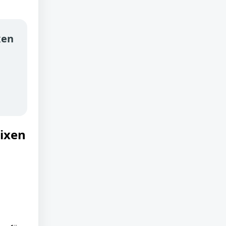
xen
ixen