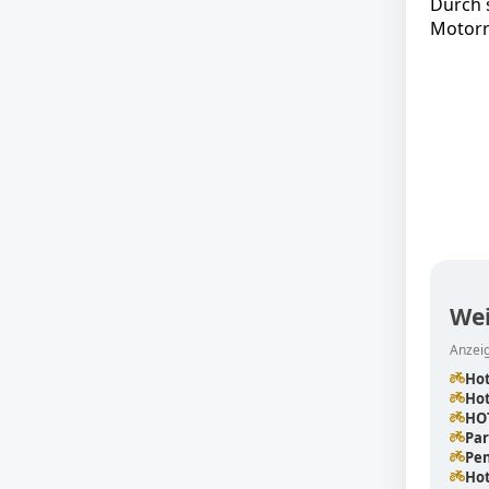
Durch s
Motorr
Wei
Anzeig
Hot
Ho
HO
Pa
Pe
Hot