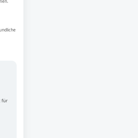
men.
undliche
 für