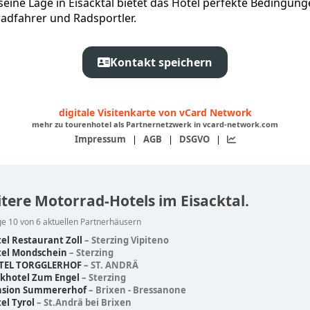
eine Lage in Eisacktal bietet das Hotel perfekte Bedingung
adfahrer und Radsportler.
Kontakt speichern
digitale Visitenkarte von vCard Network
mehr zu tourenhotel als Partnernetzwerk in vcard-network.com
Impressum
|
AGB
|
DSGVO
|
tere Motorrad-Hotels im Eisacktal.
e 10 von 6 aktuellen Partnerhäusern
el Restaurant Zoll
– Sterzing Vipiteno
tel Mondschein
– Sterzing
TEL TORGGLERHOF
– ST. ANDRÄ
rkhotel Zum Engel
– Sterzing
nsion Summererhof
– Brixen - Bressanone
el Tyrol
– St.Andrä bei Brixen