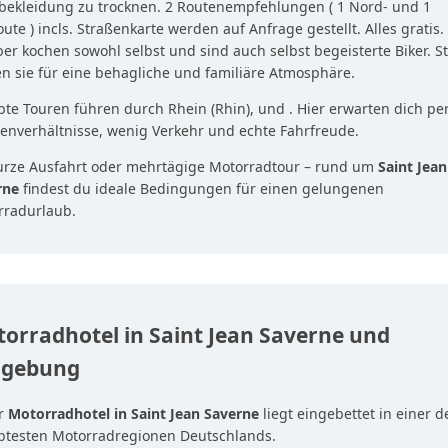
bekleidung zu trocknen. 2 Routenempfehlungen ( 1 Nord- und 1
ute ) incls. Straßenkarte werden auf Anfrage gestellt. Alles gratis.
er kochen sowohl selbst und sind auch selbst begeisterte Biker. St
n sie für eine behagliche und familiäre Atmosphäre.
bte Touren führen durch Rhein (Rhin), und . Hier erwarten dich pe
enverhältnisse, wenig Verkehr und echte Fahrfreude.
urze Ausfahrt oder mehrtägige Motorradtour – rund um
Saint Jean
rne
findest du ideale Bedingungen für einen gelungenen
rradurlaub.
orradhotel in Saint Jean Saverne und
gebung
r
Motorradhotel in Saint Jean Saverne
liegt eingebettet in einer d
ebtesten Motorradregionen Deutschlands.