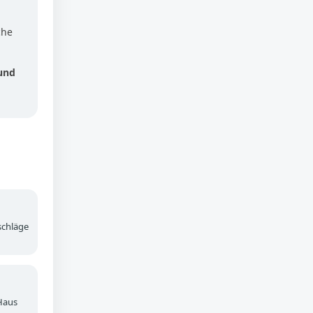
che
und
schläge
Haus