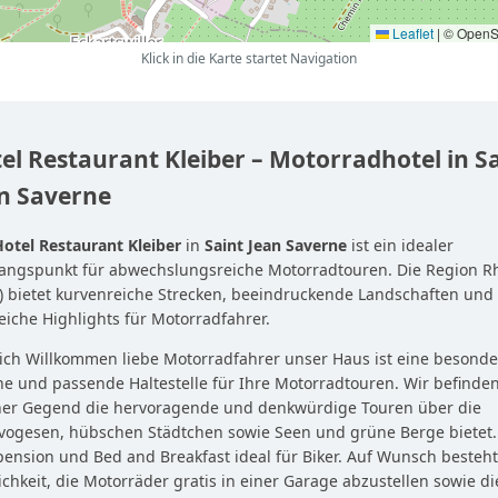
Leaflet
|
© OpenS
Klick in die Karte startet Navigation
el Restaurant Kleiber – Motorradhotel in S
n Saverne
Hotel Restaurant Kleiber
in
Saint Jean Saverne
ist ein idealer
angspunkt für abwechslungsreiche Motorradtouren. Die Region R
) bietet kurvenreiche Strecken, beeindruckende Landschaften und
eiche Highlights für Motorradfahrer.
ich Willkommen liebe Motorradfahrer unser Haus ist eine besonde
e und passende Haltestelle für Ihre Motorradtouren. Wir befinde
iner Gegend die hervoragende und denkwürdige Touren über die
vogesen, hübschen Städtchen sowie Seen und grüne Berge bietet.
ension und Bed and Breakfast ideal für Biker. Auf Wunsch besteht
chkeit, die Motorräder gratis in einer Garage abzustellen sowie di