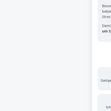
Beson
beka
Strec
Damit
um S
Gastgeb
Sch