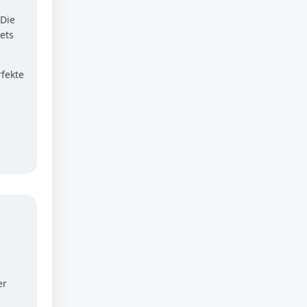
 Die
ets
rfekte
er