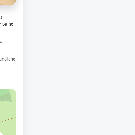
s
in
Saint
ür
undliche