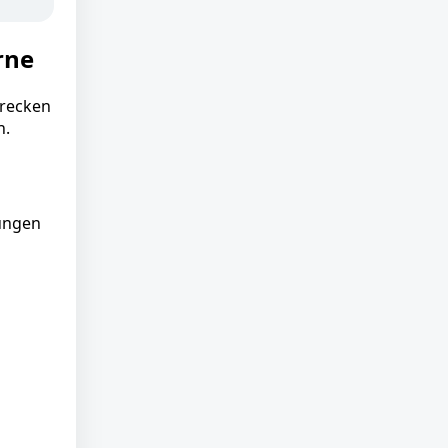
rne
trecken
n.
gungen