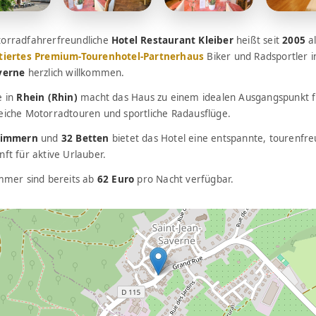
orradfahrerfreundliche
Hotel Restaurant Kleiber
heißt seit
2005
al
tiertes Premium-Tourenhotel-Partnerhaus
Biker und Radsportler 
verne
herzlich willkommen.
e in
Rhein (Rhin)
macht das Haus zu einem idealen Ausgangspunkt f
eiche Motorradtouren und sportliche Radausflüge.
Zimmern
und
32 Betten
bietet das Hotel eine entspannte, tourenfre
ft für aktive Urlauber.
immer sind bereits ab
62 Euro
pro Nacht verfügbar.