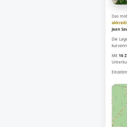
Das mot
akkredi
Jean Sa
Die Lag
kurvenr
Mit
16 
Unterkun
Einzelz