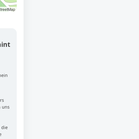
treetMap
aint
hein
rs
n uns
 die
e