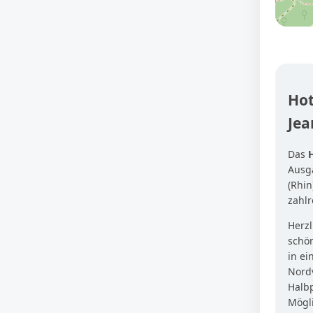
Hot
Jea
Das
Ausg
(Rhin
zahlr
Herzl
schön
in e
Nord
Halbp
Mögli