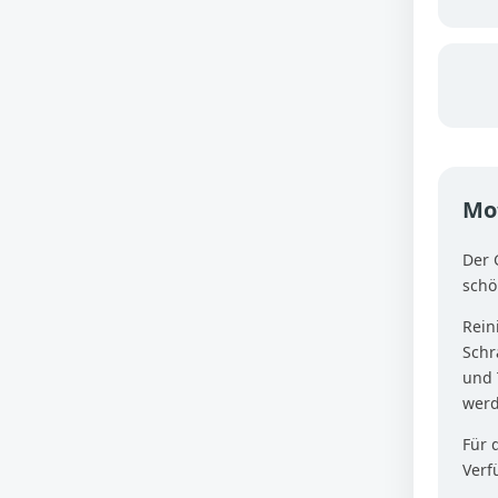
Mot
Der 
schö
Rein
Schr
und 
werd
Für 
Verf