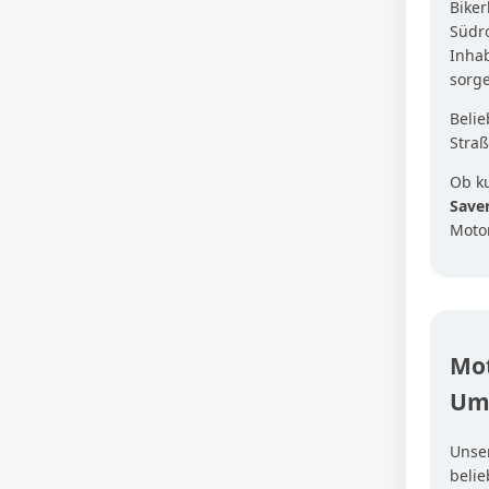
Biker
Südro
Inhab
sorge
Belie
Straß
Ob k
Save
Moto
Mot
Um
Unse
beli