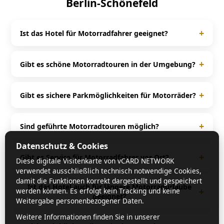
Berlin-Schönefeld
+
Ist das Hotel für Motorradfahrer geeignet?
Ja, das Albergo Hotel ist speziell auf Motorradfahrer
ausgerichtet und bietet passende Services für Biker.
+
Gibt es schöne Motorradtouren in der Umgebung?
Rund um Berlin-Schönefeld und Berlin gibt es
zahlreiche kurvenreiche Strecken und beliebte
+
Gibt es sichere Parkmöglichkeiten für Motorräder?
Motorradtouren.
Ja, viele Motorradhotels bieten Garagen, überdachte
Stellplätze oder spezielle Motorradparkplätze für
+
Sind geführte Motorradtouren möglich?
maximale Sicherheit.
In vielen Fällen ja. Häufig werden geführte Touren
Datenschutz & Cookies
angeboten oder detaillierte Tourenvorschläge direkt
+
Gibt es Service für Motorradfahrer vor Ort?
Diese digitale Visitenkarte von vCARD NETWORK
vom Gastgeber bereitgestellt.
verwendet ausschließlich technisch notwendige Cookies,
Ja, viele Häuser bieten Extras wie Werkzeug,
damit die Funktionen korrekt dargestellt und gespeichert
Waschmöglichkeiten, Tourenkarten oder sogar einen
Ist das Hotel auch für längere Motorradurlaube
+
werden können. Es erfolgt kein Tracking und keine
geeignet?
Rückholservice im Pannenfall.
Weitergabe personenbezogener Daten.
Ja, durch die Lage in Berlin und die vielen
Weitere Informationen finden Sie in unserer