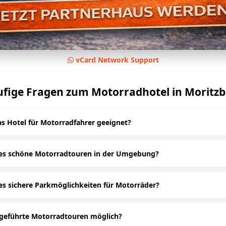
vCard Network Support
fige Fragen zum Motorradhotel in Moritz
as Hotel für Motorradfahrer geeignet?
 das Hotel Eisenberger Hof ist speziell auf Motorradfahrer ausgeric
und bietet passende Services für Biker.
 es schöne Motorradtouren in der Umgebung?
 um Moritzburg und Dresden gibt es zahlreiche kurvenreiche Str
und beliebte Motorradtouren.
es sichere Parkmöglichkeiten für Motorräder?
a, viele Motorradhotels bieten Garagen, überdachte Stellplätze od
spezielle Motorradparkplätze für maximale Sicherheit.
 geführte Motorradtouren möglich?