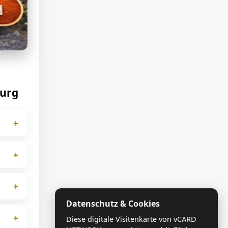
burg
+
htet
+
ecken
+
Datenschutz & Cookies
er
+
Diese digitale Visitenkarte von vCARD