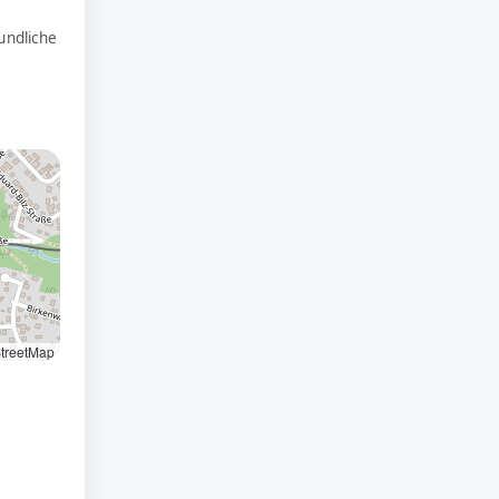
undliche
treetMap