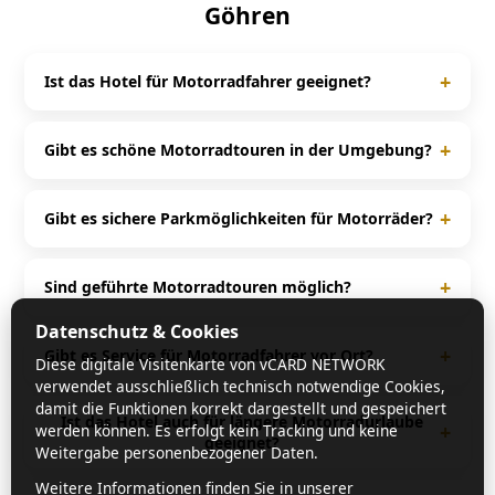
Göhren
+
Ist das Hotel für Motorradfahrer geeignet?
Ja, das Hotel Hanseatic ist speziell auf Motorradfahrer
ausgerichtet und bietet passende Services für Biker.
+
Gibt es schöne Motorradtouren in der Umgebung?
Rund um Göhren und Ostsee gibt es zahlreiche
kurvenreiche Strecken und beliebte Motorradtouren.
+
Gibt es sichere Parkmöglichkeiten für Motorräder?
Ja, viele Motorradhotels bieten Garagen, überdachte
Stellplätze oder spezielle Motorradparkplätze für
+
Sind geführte Motorradtouren möglich?
maximale Sicherheit.
In vielen Fällen ja. Häufig werden geführte Touren
Datenschutz & Cookies
angeboten oder detaillierte Tourenvorschläge direkt
+
Gibt es Service für Motorradfahrer vor Ort?
Diese digitale Visitenkarte von vCARD NETWORK
vom Gastgeber bereitgestellt.
verwendet ausschließlich technisch notwendige Cookies,
Ja, viele Häuser bieten Extras wie Werkzeug,
damit die Funktionen korrekt dargestellt und gespeichert
Waschmöglichkeiten, Tourenkarten oder sogar einen
Ist das Hotel auch für längere Motorradurlaube
+
werden können. Es erfolgt kein Tracking und keine
geeignet?
Rückholservice im Pannenfall.
Weitergabe personenbezogener Daten.
Ja, durch die Lage in Ostsee und die vielen
Weitere Informationen finden Sie in unserer