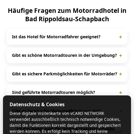
Häufige Fragen zum Motorradhotel in
Bad Rippoldsau-Schapbach
+
Ist das Hotel für Motorradfahrer geeignet?
Ja, das Hotel ALBANS Sonne ist speziell auf
Motorradfahrer ausgerichtet und bietet passende
+
Gibt es schöne Motorradtouren in der Umgebung?
Services für Biker.
Rund um Bad Rippoldsau-Schapbach und
Schwarzwald gibt es zahlreiche kurvenreiche Strecken
+
Gibt es sichere Parkmöglichkeiten für Motorräder?
und beliebte Motorradtouren.
Ja, viele Motorradhotels bieten Garagen, überdachte
Stellplätze oder spezielle Motorradparkplätze für
+
Sind geführte Motorradtouren möglich?
maximale Sicherheit.
In vielen Fällen ja. Häufig werden geführte Touren
Datenschutz & Cookies
angeboten oder detaillierte Tourenvorschläge direkt
+
Gibt es Service für Motorradfahrer vor Ort?
Diese digitale Visitenkarte von vCARD NETWORK
vom Gastgeber bereitgestellt.
verwendet ausschließlich technisch notwendige Cookies,
Ja, viele Häuser bieten Extras wie Werkzeug,
damit die Funktionen korrekt dargestellt und gespeichert
Waschmöglichkeiten, Tourenkarten oder sogar einen
Ist das Hotel auch für längere Motorradurlaube
+
werden können. Es erfolgt kein Tracking und keine