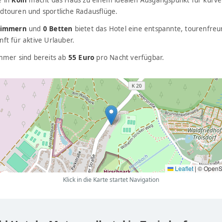
e in
Köln
macht das Haus zu einem idealen Ausgangspunkt für kurve
dtouren und sportliche Radausflüge.
Zimmern
und
0 Betten
bietet das Hotel eine entspannte, tourenfreu
ft für aktive Urlauber.
immer sind bereits ab
55 Euro
pro Nacht verfügbar.
Leaflet
|
© OpenS
Klick in die Karte startet Navigation