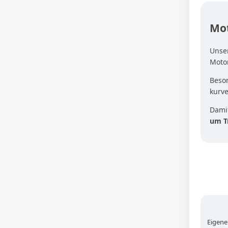
Mot
Unse
Moto
Beson
kurv
Damit
um T
Eigene