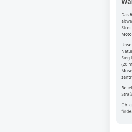
Wal
Das
abwec
Strec
Motor
Unser
Natur
Sieg 
(20 m
Muse
zentr
Belie
Straß
Ob k
find