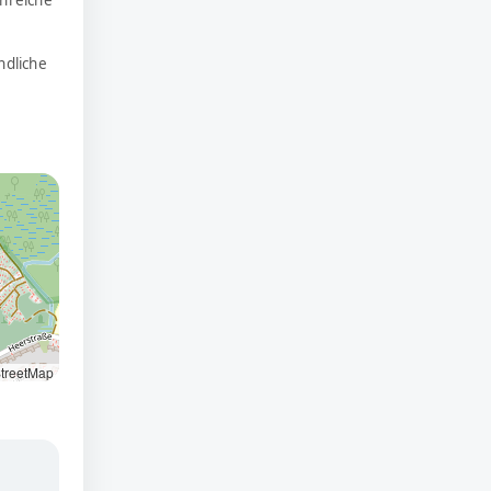
nreiche
ndliche
treetMap