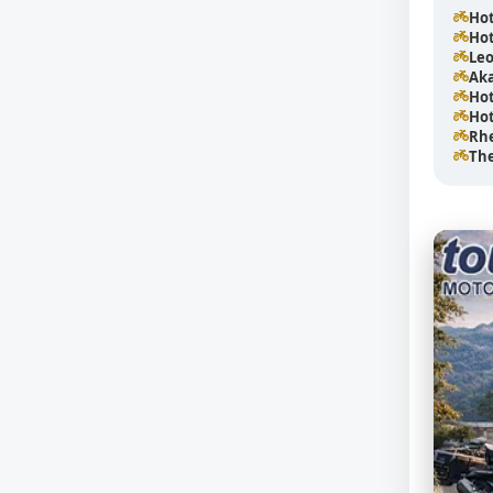
Hot
Hot
Leo
Aka
Hot
Ho
Rhe
The