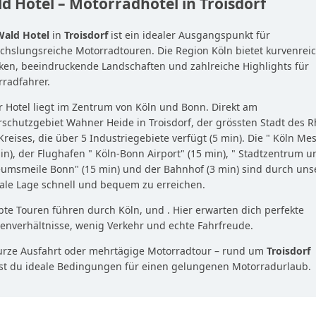
d Hotel – Motorradhotel in Troisdorf
Wald Hotel
in
Troisdorf
ist ein idealer Ausgangspunkt für
hslungsreiche Motorradtouren. Die Region Köln bietet kurvenrei
ken, beeindruckende Landschaften und zahlreiche Highlights für
radfahrer.
 Hotel liegt im Zentrum von Köln und Bonn. Direkt am
schutzgebiet Wahner Heide in Troisdorf, der grössten Stadt des R
Kreises, die über 5 Industriegebiete verfügt (5 min). Die " Köln Me
in), der Flughafen " Köln-Bonn Airport" (15 min), " Stadtzentrum u
umsmeile Bonn" (15 min) und der Bahnhof (3 min) sind durch uns
ale Lage schnell und bequem zu erreichen.
bte Touren führen durch Köln, und . Hier erwarten dich perfekte
enverhältnisse, wenig Verkehr und echte Fahrfreude.
urze Ausfahrt oder mehrtägige Motorradtour – rund um
Troisdorf
est du ideale Bedingungen für einen gelungenen Motorradurlaub.