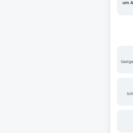
um A
Gastgeb
Sch