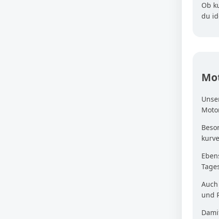
Ob k
du i
Mot
Unse
Moto
Beson
kurv
Ebens
Tage
Auc
und R
Damit