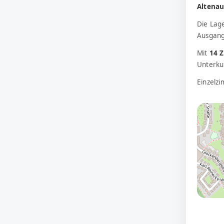
Altena
Die Lag
Ausgang
Mit
14 
Unterkun
Einzelz