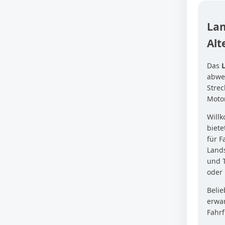
Lan
Alt
Das
abwec
Strec
Motor
Will
biete
für F
Lands
und T
oder 
Belie
erwar
Fahrf