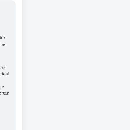
für
che
arz
ideal
ge
arten