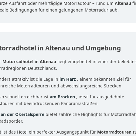
urze Ausfahrt oder mehrtägige Motorradtour – rund um
Altenau
fi
deale Bedingungen für einen gelungenen Motorradurlaub.
orradhotel in Altenau und Umgebung
r
Motorradhotel in Altenau
liegt eingebettet in einer der beliebte
rradregionen Deutschlands.
ders attraktiv ist die Lage in
im Harz
, einem bekannten Ziel für
enreiche Motorradtouren und abwechslungsreiche Strecken.
o schnell erreichbar ist
am Brocken
, ideal für ausgedehnte
stouren mit beeindruckenden Panoramastraßen.
h
an der Okertalsperre
bietet zahlreiche Highlights für Motorradfa
adsportler.
 ist das Hotel ein perfekter Ausgangspunkt für
Motorradtouren r