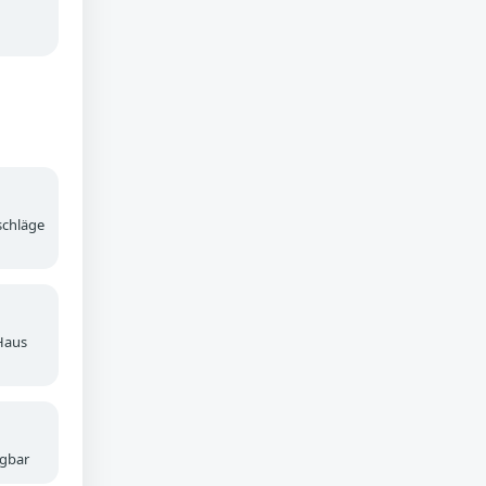
schläge
Haus
ügbar