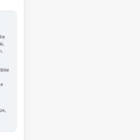
die
ki.
h.
 Bike
ne
ze,