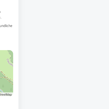
n
.
undliche
treetMap