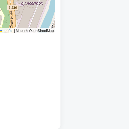
Leaflet
|
Mapa © OpenStreetMap