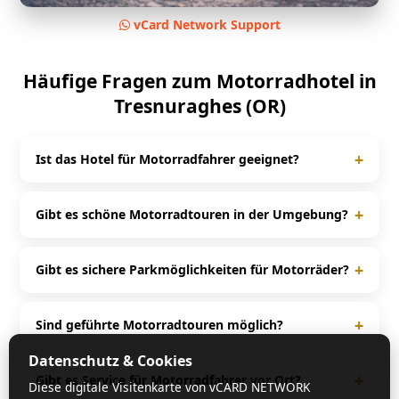
vCard Network Support
Häufige Fragen zum Motorradhotel in
Tresnuraghes (OR)
+
Ist das Hotel für Motorradfahrer geeignet?
Ja, das Albergo Rurale La Corte degli Ulivi ist speziell
auf Motorradfahrer ausgerichtet und bietet passende
+
Gibt es schöne Motorradtouren in der Umgebung?
Services für Biker.
Rund um Tresnuraghes (OR) und Sardinien gibt es
zahlreiche kurvenreiche Strecken und beliebte
+
Gibt es sichere Parkmöglichkeiten für Motorräder?
Motorradtouren.
Ja, viele Motorradhotels bieten Garagen, überdachte
Stellplätze oder spezielle Motorradparkplätze für
+
Sind geführte Motorradtouren möglich?
maximale Sicherheit.
In vielen Fällen ja. Häufig werden geführte Touren
Datenschutz & Cookies
angeboten oder detaillierte Tourenvorschläge direkt
+
Gibt es Service für Motorradfahrer vor Ort?
Diese digitale Visitenkarte von vCARD NETWORK
vom Gastgeber bereitgestellt.