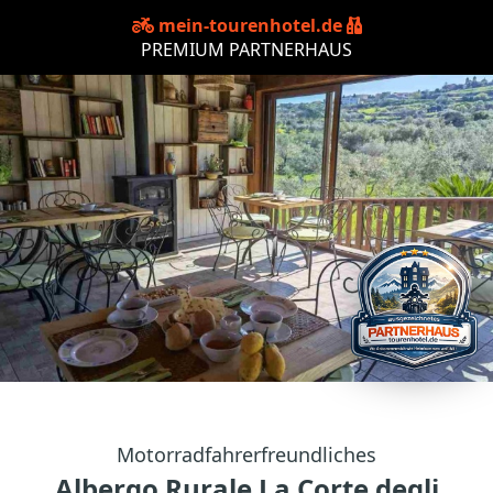
mein-tourenhotel.de
PREMIUM PARTNERHAUS
Motorradfahrerfreundliches
Albergo Rurale La Corte degli