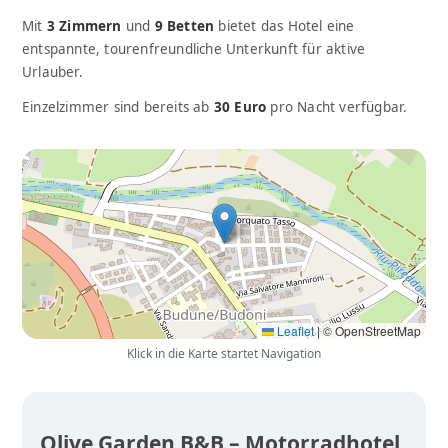
Mit
3 Zimmern
und
9 Betten
bietet das Hotel eine
entspannte, tourenfreundliche Unterkunft für aktive
Urlauber.
Einzelzimmer sind bereits ab
30 Euro
pro Nacht verfügbar.
Leaflet
|
© OpenStreetMap
Klick in die Karte startet Navigation
Olive Garden B&B – Motorradhotel