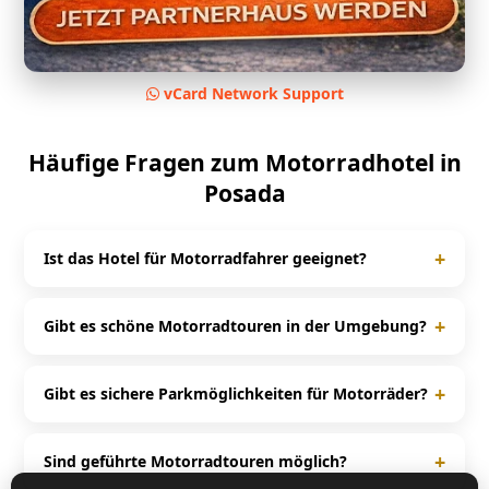
vCard Network Support
Häufige Fragen zum Motorradhotel in
Posada
+
Ist das Hotel für Motorradfahrer geeignet?
Ja, das Olive Garden B&B ist speziell auf
Motorradfahrer ausgerichtet und bietet passende
+
Gibt es schöne Motorradtouren in der Umgebung?
Services für Biker.
Rund um Posada und Sardinien gibt es zahlreiche
kurvenreiche Strecken und beliebte Motorradtouren.
+
Gibt es sichere Parkmöglichkeiten für Motorräder?
Ja, viele Motorradhotels bieten Garagen, überdachte
Stellplätze oder spezielle Motorradparkplätze für
+
Sind geführte Motorradtouren möglich?
maximale Sicherheit.