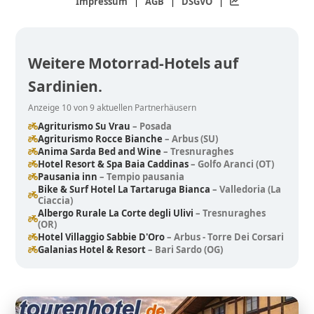
Impressum
|
AGB
|
DSGVO
|
Weitere Motorrad-Hotels auf
Sardinien.
Anzeige 10 von 9 aktuellen Partnerhäusern
Agriturismo Su Vrau
– Posada
Agriturismo Rocce Bianche
– Arbus (SU)
Anima Sarda Bed and Wine
– Tresnuraghes
Hotel Resort & Spa Baia Caddinas
– Golfo Aranci (OT)
Pausania inn
– Tempio pausania
Bike & Surf Hotel La Tartaruga Bianca
– Valledoria (La
Ciaccia)
Albergo Rurale La Corte degli Ulivi
– Tresnuraghes
(OR)
Hotel Villaggio Sabbie D'Oro
– Arbus - Torre Dei Corsari
Galanias Hotel & Resort
– Bari Sardo (OG)