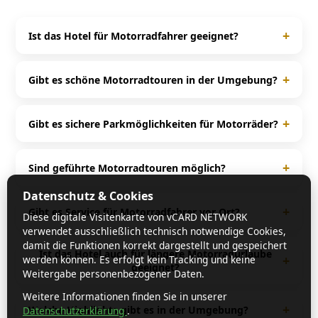
+
Ist das Hotel für Motorradfahrer geeignet?
Ja, das Flair Hotel Sonnenhof ist speziell auf
Motorradfahrer ausgerichtet und bietet passende
+
Gibt es schöne Motorradtouren in der Umgebung?
Services für Biker.
Rund um Baiersbronn Schönmünzach und
Schwarzwald gibt es zahlreiche kurvenreiche Strecken
+
Gibt es sichere Parkmöglichkeiten für Motorräder?
und beliebte Motorradtouren.
Ja, viele Motorradhotels bieten Garagen, überdachte
Stellplätze oder spezielle Motorradparkplätze für
+
Sind geführte Motorradtouren möglich?
maximale Sicherheit.
In vielen Fällen ja. Häufig werden geführte Touren
Datenschutz & Cookies
angeboten oder detaillierte Tourenvorschläge direkt
+
Gibt es Service für Motorradfahrer vor Ort?
Diese digitale Visitenkarte von vCARD NETWORK
vom Gastgeber bereitgestellt.
verwendet ausschließlich technisch notwendige Cookies,
Ja, viele Häuser bieten Extras wie Werkzeug,
damit die Funktionen korrekt dargestellt und gespeichert
Waschmöglichkeiten, Tourenkarten oder sogar einen
Ist das Hotel auch für längere Motorradurlaube
+
werden können. Es erfolgt kein Tracking und keine
geeignet?
Rückholservice im Pannenfall.
Weitergabe personenbezogener Daten.
Ja, durch die Lage in Schwarzwald und die vielen
Weitere Informationen finden Sie in unserer
Tourenmöglichkeiten eignet sich das Hotel perfekt für
+
Welche Highlights gibt es in der Umgebung?
Datenschutzerklärung
.