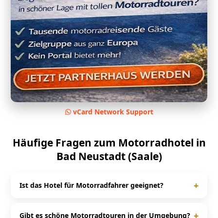
vCard Network Support
Häufige Fragen zum Motorradhotel in
Bad Neustadt (Saale)
+
Ist das Hotel für Motorradfahrer geeignet?
Ja, das Stadthotel Geis ist speziell auf Motorradfahrer
ausgerichtet und bietet passende Services für Biker.
+
Gibt es schöne Motorradtouren in der Umgebung?