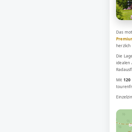
Das mot
Premiu
herzlic
Die Lag
idealen
Radausf
Mit
120
tourenfr
Einzelz