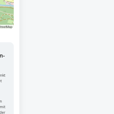
treetMap
n-
nkt
t
en
mit
der