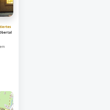
tiertes
Obertal
nem