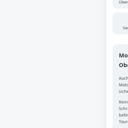
Überd
Sa
Mot
Ob
Auch
Moto
sich
Rein
Schr
befi
Tour