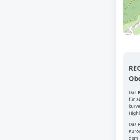
REC
Obe
Das
für 
kurve
Highl
Das R
Kuro
dem 