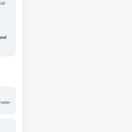
iel
und
rräder