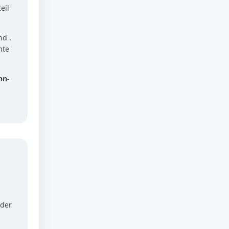
eil
nd .
hte
nn-
 der