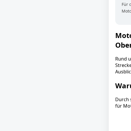
Für 
Moto
Moto
Ober
Rund u
Streck
Ausbli
Waru
Durch 
für Mo