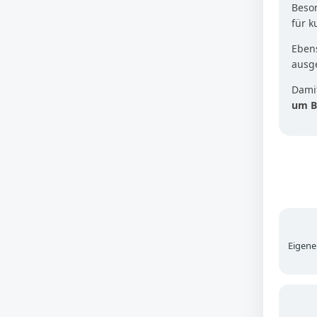
Beson
für 
Ebens
ausg
Damit
um B
Eigene