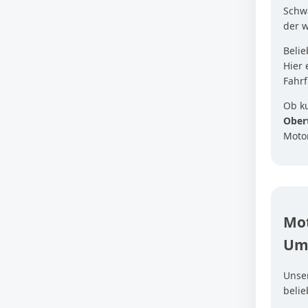
Schwa
der 
Beli
Hier 
Fahrf
Ob k
Ober
Moto
Mot
Um
Unse
beli