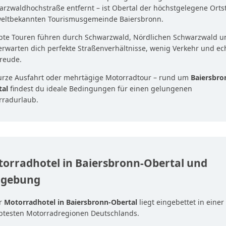
rzwaldhochstraße entfernt – ist Obertal der höchstgelegene Ortst
weltbekannten Tourismusgemeinde Baiersbronn.
ebte Touren führen durch Schwarzwald, Nördlichen Schwarzwald u
erwarten dich perfekte Straßenverhältnisse, wenig Verkehr und ec
reude.
urze Ausfahrt oder mehrtägige Motorradtour – rund um
Baiersbro
tal
findest du ideale Bedingungen für einen gelungenen
rradurlaub.
orradhotel in Baiersbronn-Obertal und
gebung
r
Motorradhotel in Baiersbronn-Obertal
liegt eingebettet in einer
ebtesten Motorradregionen Deutschlands.