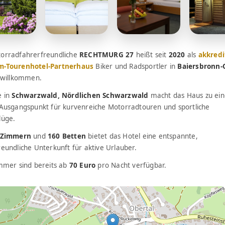
orradfahrerfreundliche
RECHTMURG 27
heißt seit
2020
als
akkredi
m-Tourenhotel-Partnerhaus
Biker und Radsportler in
Baiersbronn-
h willkommen.
e in
Schwarzwald, Nördlichen Schwarzwald
macht das Haus zu ei
 Ausgangspunkt für kurvenreiche Motorradtouren und sportliche
lüge.
 Zimmern
und
160 Betten
bietet das Hotel eine entspannte,
eundliche Unterkunft für aktive Urlauber.
immer sind bereits ab
70 Euro
pro Nacht verfügbar.