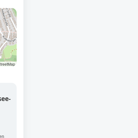
treetMap
see-
en