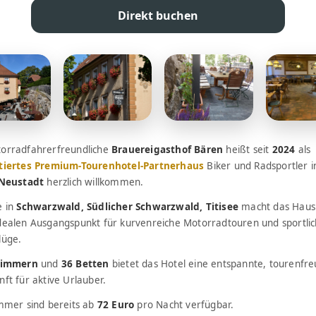
Direkt buchen
orradfahrerfreundliche
Brauereigasthof Bären
heißt seit
2024
als
tiertes Premium-Tourenhotel-Partnerhaus
Biker und Radsportler i
-Neustadt
herzlich willkommen.
e in
Schwarzwald, Südlicher Schwarzwald, Titisee
macht das Haus
dealen Ausgangspunkt für kurvenreiche Motorradtouren und sportli
lüge.
Zimmern
und
36 Betten
bietet das Hotel eine entspannte, tourenfre
ft für aktive Urlauber.
immer sind bereits ab
72 Euro
pro Nacht verfügbar.