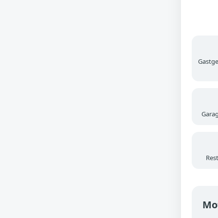
Gastgeb
Garag
Res
Mot