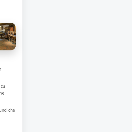
n
 zu
che
undliche