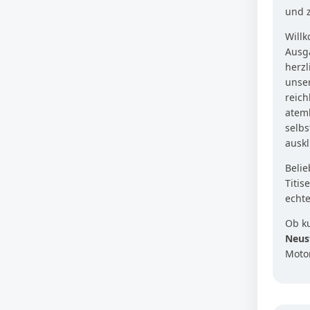
und z
Willk
Ausg
herzl
unser
reich
atem
selb
auskl
Beli
Titis
echte
Ob k
Neus
Moto