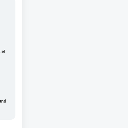
iel
und