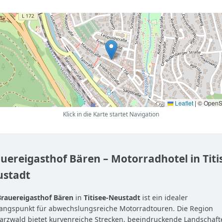
Leaflet
|
© OpenS
Klick in die Karte startet Navigation
uereigasthof Bären – Motorradhotel in Titi
ustadt
Brauereigasthof Bären
in
Titisee-Neustadt
ist ein idealer
angspunkt für abwechslungsreiche Motorradtouren. Die Region
arzwald bietet kurvenreiche Strecken, beeindruckende Landschaft