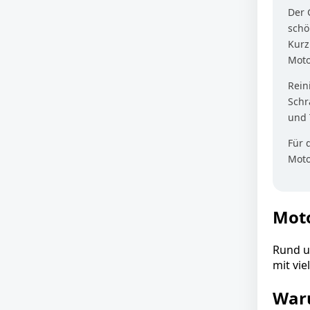
Der 
schö
Kurz
Moto
Rein
Schr
und 
Für 
Moto
Moto
Rund u
mit vi
Waru