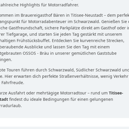
ahlreiche Highlights für Motorradfahrer.
ommen im Brauereigasthof Bären in Titisee-Neustadt – dem perfe
angspunkt für Motorradabenteuer im Schwarzwald. Genießen Sie 
iche Gastfreundschaft, sichere Parkplätze direkt am Gasthof oder i
er Tiefgarage, und starten Sie jeden Tag gestärkt mit unserem
haltigen Frühstücksbuffet. Entdecken Sie kurvenreiche Strecken,
beraubende Ausblicke und lassen Sie den Tag mit einem
stgebrauten OSSOS - Bräu in unserer gemütlichen Gaststube
ingen.
ebte Touren führen durch Schwarzwald, Südlicher Schwarzwald un
ee. Hier erwarten dich perfekte Straßenverhältnisse, wenig Verkeh
 Fahrfreude.
urze Ausfahrt oder mehrtägige Motorradtour – rund um
Titisee-
tadt
findest du ideale Bedingungen für einen gelungenen
rradurlaub.