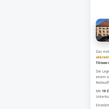
Das mot
akkredi
Titisee
Die Lag
einem i
Radausf
Mit
19 
Unterkun
Einzelz