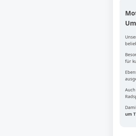
Mot
Um
Unse
beli
Beson
für 
Ebens
ausg
Auc
Radsp
Damit
um T