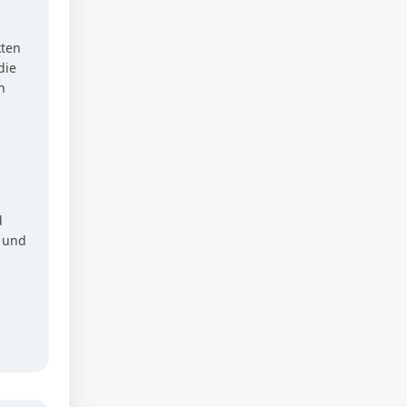
kten
die
n
d
r und