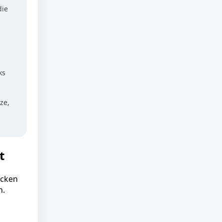
die
ks
ze,
t
ecken
n.