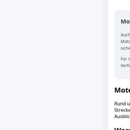
Mot
Auch
Moto
sich
Für 
Verf
Moto
Rund u
Streck
Ausbli