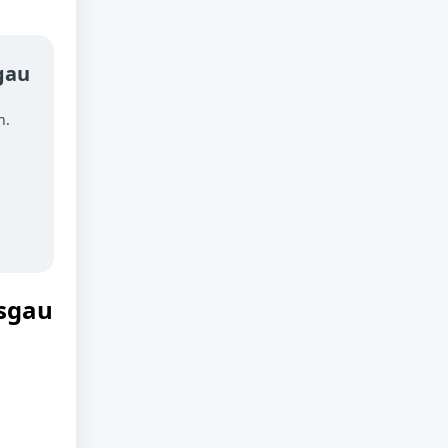
gau
h.
isgau