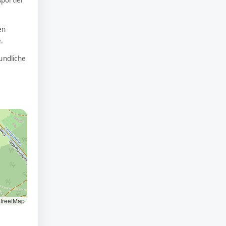
en
.
undliche
treetMap