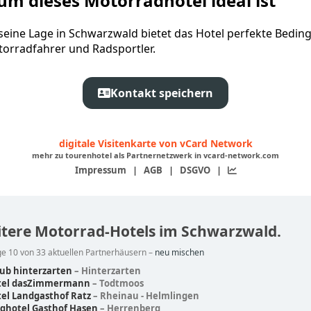
m dieses Motorradhotel ideal ist
seine Lage in Schwarzwald bietet das Hotel perfekte Bedi
torradfahrer und Radsportler.
Kontakt speichern
digitale Visitenkarte von vCard Network
mehr zu tourenhotel als Partnernetzwerk in vcard-network.com
Impressum
|
AGB
|
DSGVO
|
tere Motorrad-Hotels im Schwarzwald.
e 10 von 33 aktuellen Partnerhäusern –
neu mischen
ub hinterzarten
– Hinterzarten
tel dasZimmermann
– Todtmoos
el Landgasthof Ratz
– Rheinau - Helmlingen
ghotel Gasthof Hasen
– Herrenberg