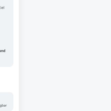
iel
und
ügbar