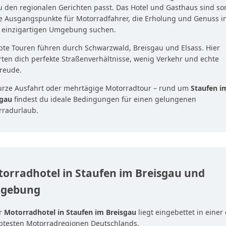
u den regionalen Gerichten passt. Das Hotel und Gasthaus sind so
e Ausgangspunkte für Motorradfahrer, die Erholung und Genuss i
r einzigartigen Umgebung suchen.
bte Touren führen durch Schwarzwald, Breisgau und Elsass. Hier
ten dich perfekte Straßenverhältnisse, wenig Verkehr und echte
reude.
urze Ausfahrt oder mehrtägige Motorradtour – rund um
Staufen i
sgau
findest du ideale Bedingungen für einen gelungenen
rradurlaub.
orradhotel in Staufen im Breisgau und
gebung
r
Motorradhotel in Staufen im Breisgau
liegt eingebettet in einer
ebtesten Motorradregionen Deutschlands.