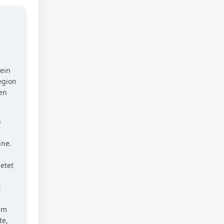
 ein
egion
en
n
ine.
etet
t
em
te,