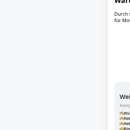
Waru
Durch 
für Mo
Wei
Anzeig
stu
Ho
Hot
Rin