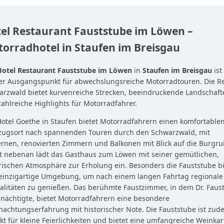
el Restaurant Fauststube im Löwen –
orradhotel in Staufen im Breisgau
Hotel Restaurant Fauststube im Löwen
in
Staufen im Breisgau
ist
ler Ausgangspunkt für abwechslungsreiche Motorradtouren. Die R
arzwald bietet kurvenreiche Strecken, beeindruckende Landschaft
ahlreiche Highlights für Motorradfahrer.
otel Goethe in Staufen bietet Motorradfahrern einen komfortable
zugsort nach spannenden Touren durch den Schwarzwald, mit
nen, renovierten Zimmern und Balkonen mit Blick auf die Burgru
t nebenan lädt das Gasthaus zum Löwen mit seiner gemütlichen,
rischen Atmosphäre zur Erholung ein. Besonders die Fauststube bi
 einzigartige Umgebung, um nach einem langen Fahrtag regionale
alitäten zu genießen. Das berühmte Faustzimmer, in dem Dr. Faus
 nächtigte, bietet Motorradfahrern eine besondere
achtungserfahrung mit historischer Note. Die Fauststube ist zud
kt für kleine Feierlichkeiten und bietet eine umfangreiche Weinkar