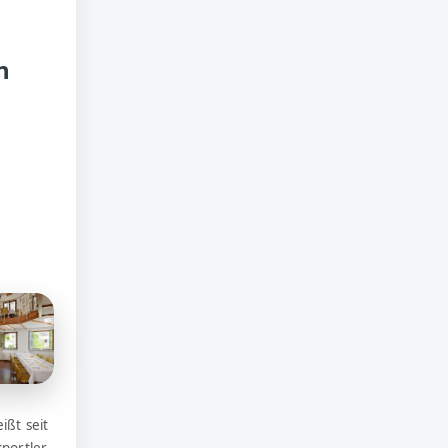
n
ißt seit
portler