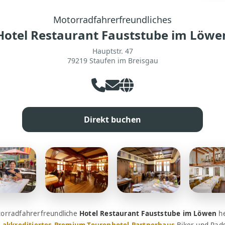
Motorradfahrerfreundliches
Hotel Restaurant Fauststube im Löwe
Hauptstr. 47
79219 Staufen im Breisgau
Direkt buchen
orradfahrerfreundliche
Hotel Restaurant Fauststube im Löwen
he
s
akkreditiertes Premium-Tourenhotel-Partnerhaus
Biker und Rads