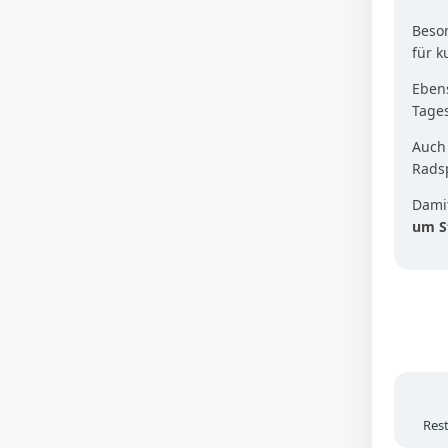
Beson
für 
Ebens
Tage
Auc
Radsp
Damit
um S
Res