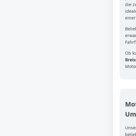
die z
ideal
eine
Belie
erwar
Fahrf
Ob k
Brei
Moto
Mot
Um
Unse
beli