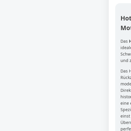
Hot
Mot
Das
idea
Schw
und z
Das H
Rück
moder
Direk
histo
eine
Spezi
einst
Übern
perfe