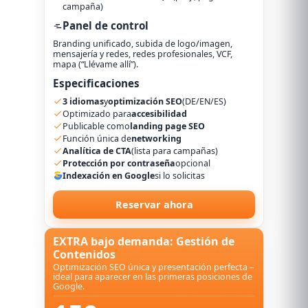
campaña)
Panel de control
Branding unificado, subida de logo/imagen,
mensajería y redes, redes profesionales, VCF,
mapa (“Llévame allí”).
Especificaciones
3 idiomas
y
optimización SEO
(DE/EN/ES)
Optimizado para
accesibilidad
Publicable como
landing page SEO
Función única de
networking
Analítica de CTA
(lista para campañas)
Protección por contraseña
opcional
Indexación en Google
si lo solicitas
Reservar ahora
EXTRA bajo demanda: Gestión de
Contenidos
Optimización SEO única y presentación perfecta –
ideal para aparecer en las primeras posiciones de
Google.