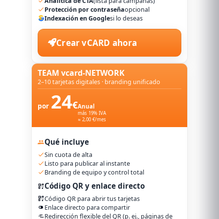
Analítica de CTA
(lista para campañas)
Protección por contraseña
opcional
Indexación en Google
si lo deseas
Crear vCARD ahora
TEAM vcard-NETWORK
2–10 tarjetas digitales · branding unificado
24
€
por
Anual
más 19% IVA
≈ 2,00 €/mes
Qué incluye
Sin cuota de alta
Listo para publicar al instante
Branding de equipo y control total
Código QR y enlace directo
Código QR para abrir tus tarjetas
Enlace directo para compartir
Redirección flexible del QR (p. ej., páginas de