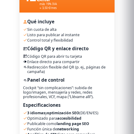
más 19% IVA
≈ 3,50 €/mes
Qué incluye
Sin cuota de alta
Listo para publicar al instante
Control total y flexibilidad
Código QR y enlace directo
Código QR para abrir tu tarjeta
Enlace directo para compartir
Redirección flexible del QR (p. ej., páginas de
campaña)
Panel de control
Cockpit “sin complicaciones”: subida de
logo/imagen, mensajería y redes, redes
profesionales, VCF, mapa (“Llévame allí”).
Especificaciones
3 idiomas
y
optimización SEO
(DE/EN/ES)
Optimizado para
accesibilidad
Publicable como
landing page SEO
Función única de
networking