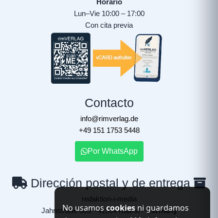
Horario
Lun–Vie 10:00 – 17:00
Con cita previa
Contacto
info@rimverlag.de
+49 151 1753 5448
Por WhatsApp
Dirección postal y de entrega
redaktion-i-media
No usamos
cookies
ni guardamos
Jahnstraße 30a - 41564 Kaarst -
Germany